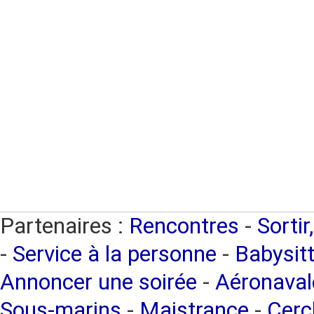
Partenaires :
Rencontres
-
Sortir
-
Service à la personne
-
Babysitt
Annoncer une soirée
-
Aéronaval
Sous-marins
-
Maistrance
-
Cercl