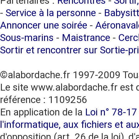
Partenaires :
Rencontres
-
Sortir
-
Service à la personne
-
Babysitt
Annoncer une soirée
-
Aéronaval
Sous-marins
-
Maistrance
-
Cercl
Sortir et rencontrer sur Sortie-pr
©alabordache.fr 1997-2009 Tous
Le site www.alabordache.fr est 
référence : 1109256
En application de la
Loi n° 78-17 
l'informatique, aux fichiers et au
d'opposition (art. 26 de la loi), d'