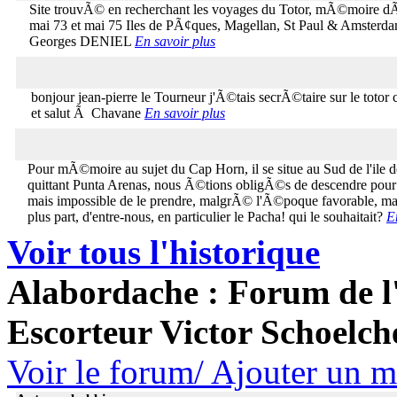
Site trouvÃ© en recherchant les voyages du Totor, mÃ©moire d
mai 73 et mai 75 Iles de PÃ¢ques, Magellan, St Paul & Amsterdam
Georges DENIEL
En savoir plus
bonjour jean-pierre le Tourneur j'Ã©tais secrÃ©taire sur le totor
et salut Ã Chavane
En savoir plus
Pour mÃ©moire au sujet du Cap Horn, il se situe au Sud de l'ile 
quittant Punta Arenas, nous Ã©tions obligÃ©s de descendre pour r
mais impossible de le prendre, malgrÃ© l'Ã©poque favorable, mais 
plus part, d'entre-nous, en particulier le Pacha! qui le souhaitait?
E
Voir tous l'historique
Alabordache : Forum de l'
Escorteur Victor Schoelch
Voir le forum/ Ajouter un 