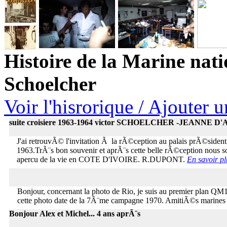
Histoire de la Marine nati
Schoelcher
Voir l'hisrorique / Ajouter 
suite croisiere 1963-1964 victor SCHOELCHER -JEANNE D
J'ai retrouvÃ© l'invitation Ã la rÃ©ception au palais prÃ©sid
1963.TrÃ¨s bon souvenir et aprÃ¨s cette belle rÃ©ception nous
apercu de la vie en COTE D'IVOIRE. R.DUPONT.
En savoir pl
Bonjour, concernant la photo de Rio, je suis au premier pla
cette photo date de la 7Ã¨me campagne 1970. AmitiÃ©s marine
Bonjour Alex et Michel... 4 ans aprÃ¨s