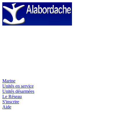
Marine
Unités en service
Unités désarmées
Le Réseau
S'inscrire
Aide