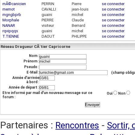
mÃ©canicien
PERRIN
Pierre
se connecter
memot
CAVALLI
jean-louis
se connecter
mgngbprb
guaini
michel
se connecter
Morphale
PIERRE
Claude
se connecter
NANAR
visiteur
Bernard
se connecter
rqvipqqs
guaini
michel
se connecter
84.101.122.147
T.TIENNE
DAOUT
PHILIPPE
se connecter
Réseau Dragueur CÃ´tier Capricorne
Nom :
Prénom :
Pseudo :
E-Mail :
(champ obliga
Année d'arrivée
à bord :
Année de départ :
Etre informé par mail d'un nouveau message sur ce
Oui
Non
forum :
Partenaires :
-
Rencontres
Sortir,