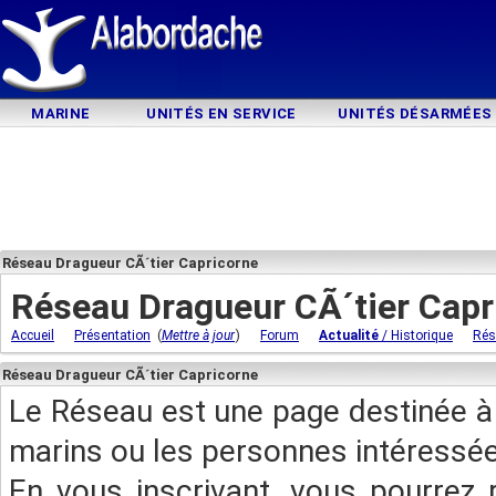
MARINE
UNITÉS EN SERVICE
UNITÉS DÉSARMÉES
Réseau Dragueur CÃ´tier Capricorne
Réseau Dragueur CÃ´tier Capr
(
)
Accueil
Présentation
Mettre à jour
Forum
Actualité
/ Historique
Rés
Réseau Dragueur CÃ´tier Capricorne
Le Réseau est une page destinée à 
marins ou les personnes intéressée
En vous inscrivant, vous pourrez 