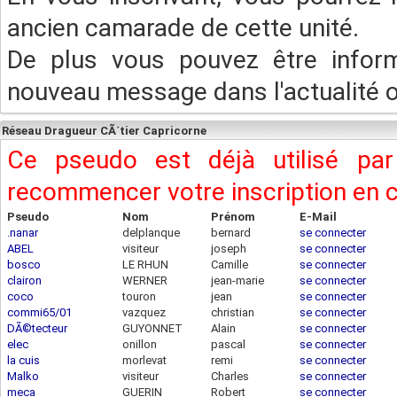
ancien camarade de cette unité.
De plus vous pouvez être infor
nouveau message dans l'actualité ou
Réseau Dragueur CÃ´tier Capricorne
Ce pseudo est déjà utilisé pa
recommencer votre inscription en
Pseudo
Nom
Prénom
E-Mail
.nanar
delplanque
bernard
se connecter
ABEL
visiteur
joseph
se connecter
bosco
LE RHUN
Camille
se connecter
83.200.103.55
clairon
WERNER
jean-marie
se connecter
coco
touron
jean
se connecter
commi65/01
vazquez
christian
se connecter
DÃ©tecteur
GUYONNET
Alain
se connecter
elec
onillon
pascal
se connecter
la cuis
morlevat
remi
se connecter
Malko
visiteur
Charles
se connecter
meca
GUERIN
Robert
se connecter
92.149.115.42