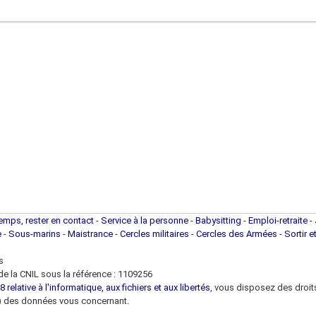
temps, rester en contact
-
Service à la personne
-
Babysitting
-
Emploi-retraite
-
e
-
Sous-marins
-
Maistrance
-
Cercles militaires
-
Cercles des Armées
-
Sortir e
s
e la CNIL sous la référence : 1109256
 relative à l'informatique, aux fichiers et aux libertés
, vous disposez des droits 
 loi) des données vous concernant.