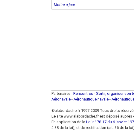
Mettre à jour
Partenaires :
Rencontres
-
Sortir, organiser son 
Aéronavale
-
Aéronautique navale
-
Aéronautiqu
©alabordache.fr 1997-2009 Tous droits réservé
Le site www.alabordache.fr est déposé auprès d
En application de la
Loi n° 78-17 du 6 janvier 1978
à 38 de la loi), et de rectification (art. 36 de la