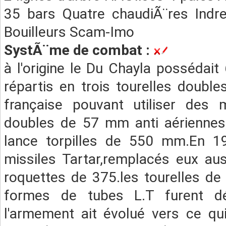
35 bars Quatre chaudiÃ¨res Indr
Bouilleurs Scam-Imo
SystÃ¨me de combat :
à l'origine le Du Chayla possédai
répartis en trois tourelles doubles
française pouvant utiliser des m
doubles de 57 mm anti aérienne
lance torpilles de 550 mm.En 19
missiles Tartar,remplacés eux au
roquettes de 375.les tourelles de
formes de tubes L.T furent dé
l'armement ait évolué vers ce qui