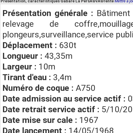
Présentation, caractéristiques Gabare La PersÃ©vÃ©rente
Mettre à jo
Présentation générale :
Bâtiment
relevage de coffre,mouill
plongeurs,surveillance,service public
Déplacement :
630t
Longueur :
43,35m
Largeur :
10m
Tirant d'eau :
3,4m
Numéro de coque :
A750
Date admission au service actif :
0
Date retrait service actif :
5/10/20
Date mise sur cale :
1967
Date lancement :
14/05/1968