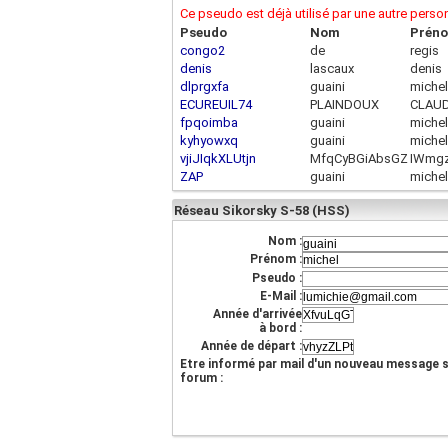
Ce pseudo est déjà utilisé par une autre pers
Pseudo
Nom
Prén
congo2
de
regis
denis
lascaux
denis
dlprgxfa
guaini
michel
ECUREUIL74
PLAINDOUX
CLAU
fpqoimba
guaini
michel
kyhyowxq
guaini
michel
vjiJIqkXLUtjn
MfqCyBGiAbsGZ
IWmg
ZAP
guaini
michel
Réseau Sikorsky S-58 (HSS)
Nom :
Prénom :
Pseudo :
E-Mail :
Année d'arrivée
à bord :
Année de départ :
Etre informé par mail d'un nouveau message s
forum :