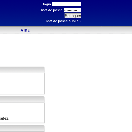
login
mot de passe
Mot de passe oublié ?
AIDE
aitez.