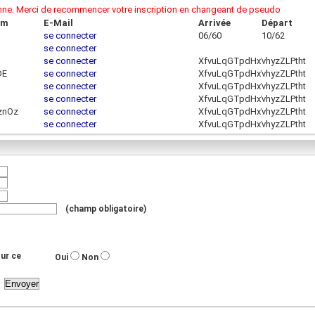
onne. Merci de recommencer votre inscription en changeant de pseudo
om
E-Mail
Arrivée
Départ
se connecter
06/60
10/62
se connecter
se connecter
XfvuLqGTpdHxYassoUa
vhyzZLPtht
DE
se connecter
XfvuLqGTpdHxYassoUa
vhyzZLPtht
se connecter
XfvuLqGTpdHxYassoUa
vhyzZLPtht
se connecter
XfvuLqGTpdHxYassoUa
vhyzZLPtht
znOz
se connecter
XfvuLqGTpdHxYassoUa
vhyzZLPtht
se connecter
XfvuLqGTpdHxYassoUa
vhyzZLPtht
(champ obligatoire)
ur ce
Oui
Non