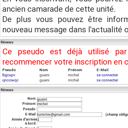
ancien camarade de cette unité.
De plus vous pouvez être infor
nouveau message dans l'actualité ou
Réseau
Ce pseudo est déjà utilisé pa
recommencer votre inscription en
Pseudo
Nom
Prénom
E-Mail
lbjjcupv
guaini
michel
se connecter
qncciwqc
guaini
michel
se connecter
Réseau
Nom :
Prénom :
Pseudo :
E-Mail :
(champ obliga
Année d'arrivée
à bord :