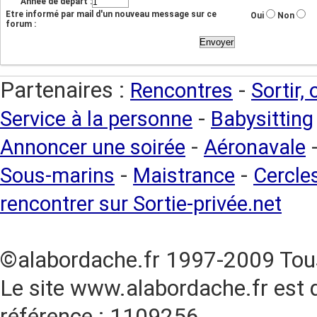
Année de départ :
Etre informé par mail d'un nouveau message sur ce
Oui
Non
forum :
Partenaires :
-
Rencontres
Sortir,
-
Service à la personne
Babysitting
-
Annoncer une soirée
Aéronavale
-
-
Sous-marins
Maistrance
Cercles
rencontrer sur Sortie-privée.net
©alabordache.fr 1997-2009 Tous
Le site www.alabordache.fr est 
référence : 1109256