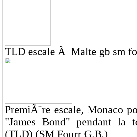
TLD escale Ã Malte gb sm fo
PremiÃ¨re escale, Monaco pou
"James Bond" pendant la 
(TLD) (SM Fourr G.B.)