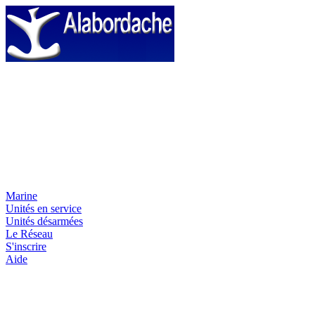
Marine
Unités en service
Unités désarmées
Le Réseau
S'inscrire
Aide