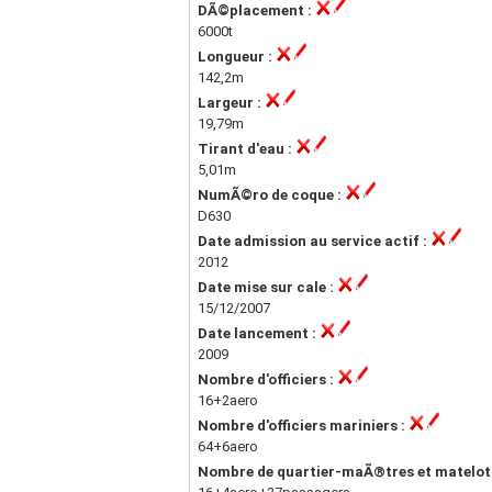
DÃ©placement :
6000t
Longueur :
142,2m
Largeur :
19,79m
Tirant d'eau :
5,01m
NumÃ©ro de coque :
D630
Date admission au service actif :
2012
Date mise sur cale :
15/12/2007
Date lancement :
2009
Nombre d'officiers :
16+2aero
Nombre d'officiers mariniers :
64+6aero
Nombre de quartier-maÃ®tres et matelot