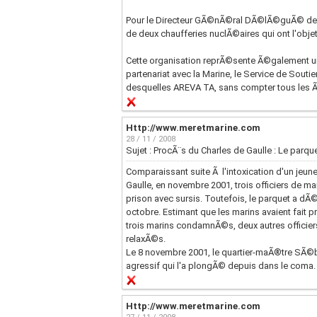
Pour le Directeur GÃ©nÃ©ral DÃ©lÃ©guÃ© de DC
de deux chaufferies nuclÃ©aires qui ont l'obj
Cette organisation reprÃ©sente Ã©galement 
partenariat avec la Marine, le Service de Souti
desquelles AREVA TA, sans compter tous les
Http://www.meretmarine.com
28 / 11 / 2008
Sujet : ProcÃ¨s du Charles de Gaulle : Le parque
Comparaissant suite Ã l'intoxication d'un jeun
Gaulle, en novembre 2001, trois officiers de 
prison avec sursis. Toutefois, le parquet a dÃ©
octobre. Estimant que les marins avaient fait p
trois marins condamnÃ©s, deux autres officie
relaxÃ©s.
Le 8 novembre 2001, le quartier-maÃ®tre SÃ©b
agressif qui l'a plongÃ© depuis dans le coma.
Http://www.meretmarine.com