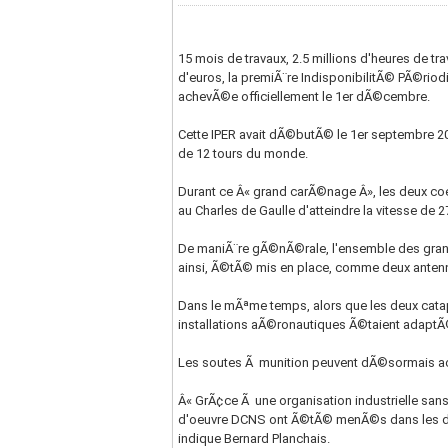
15 mois de travaux, 2.5 millions d'heures de t
d'euros, la premiÃ¨re IndisponibilitÃ© PÃ©riod
achevÃ©e officiellement le 1er dÃ©cembre.
Cette IPER avait dÃ©butÃ© le 1er septembre 20
de 12 tours du monde.
Durant ce Â« grand carÃ©nage Â», les deux co
au Charles de Gaulle d'atteindre la vitesse de 
De maniÃ¨re gÃ©nÃ©rale, l'ensemble des gran
ainsi, Ã©tÃ© mis en place, comme deux antennes
Dans le mÃªme temps, alors que les deux catap
installations aÃ©ronautiques Ã©taient adaptÃ©
Les soutes Ã munition peuvent dÃ©sormais ac
Â« GrÃ¢ce Ã une organisation industrielle san
d'oeuvre DCNS ont Ã©tÃ© menÃ©s dans les dÃ©l
indique Bernard Planchais.