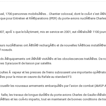
ravail, 1700 personnes mobilisÃ©es... Chantier colossal, dont le coÃ»t s'est Ã
ique pour Entretien et RÃ©parations (IPER) du porte-avions nuclÃ©aire Charles
07, aprÃ¨s que le bÃ¢timent, mis en service en 2001, eut rÃ©alisÃ© 1100 jours
eurs nuclÃ©aires ont Ã©tÃ© rechargÃ©s et de nouvelles hÃ©lices installÃ©es,
27 noeuds.
ds Ã©quipements ont Ã©tÃ© visitÃ©s et les obsolescences traitÃ©es. De no
 Syracuse III de liaison par satellite.
ultes Ã vapeur et les presses de freins subissaient une importante opÃ©rati
es pour la mise en oeuvre du Rafale au standard F3.
cueillir les nouveaux armements embarquÃ©s par l'avion de combat (AMSP-A
s faille, les travaux de longue durÃ©e du porte-avions Charles de Gaulle rÃ©
ais et les coÃ»ts impartis, tout en maintenant de bonnes conditions de trav