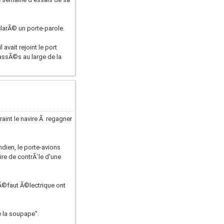
larÃ© un porte-parole.
avait rejoint le port
passÃ©s au large de la
raint le navire Ã regagner
dien, le porte-avions
re de contrÃ´le d'une
dÃ©faut Ã©lectrique ont
 la soupape".