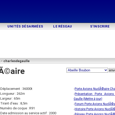
UNITÉS DÉSARMÉES
LE RÉSEAU
S'INSCRIRE
 - charlesdegaulle
lÃ©aire
Déplacement : 36000t
-
Porte Avions NuclÃ©aire Cha
Longueur : 262m
-
Présentation Porte Avion
Largeur : 65m
Gaulle
(Mettre à jour)
Tirant d'eau : 8,5m
-
Forum Porte Avions NuclÃ©ai
Numéro de coque : R91
-
Histoire Porte Avions NuclÃ©
Date admission au service actif : 2000
-
Réseau Porte Avions NuclÃ©a