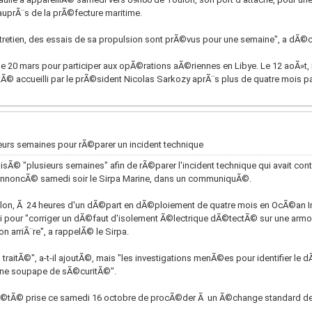
uprÃ¨s de la prÃ©fecture maritime.
entretien, des essais de sa propulsion sont prÃ©vus pour une semaine", a dÃ©c
e 20 mars pour participer aux opÃ©rations aÃ©riennes en Libye. Le 12 aoÃ»t, il 
©tÃ© accueilli par le prÃ©sident Nicolas Sarkozy aprÃ¨s plus de quatre mois 
ieurs semaines pour rÃ©parer un incident technique
isÃ© "plusieurs semaines" afin de rÃ©parer l'incident technique qui avait cont
a annoncÃ© samedi soir le Sirpa Marine, dans un communiquÃ©.
Toulon, Ã 24 heures d'un dÃ©part en dÃ©ploiement de quatre mois en OcÃ©an In
i pour "corriger un dÃ©faut d'isolement Ã©lectrique dÃ©tectÃ© sur une armoi
 arriÃ¨re", a rappelÃ© le Sirpa.
aitÃ©", a-t-il ajoutÃ©, mais "les investigations menÃ©es pour identifier le 
une soupape de sÃ©curitÃ©".
a Ã©tÃ© prise ce samedi 16 octobre de procÃ©der Ã un Ã©change standard de