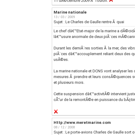
11 dÃ©cembre 2009 Ã Toulon.
Marine nationale
13 / 03 / 2009
Sujet : Le Charles de Gaulle rentre Ã quai
Le chef dâ€™Etat-major de la marine a dÃ©cid
lâ€™usure anormale de deux piÃ¨ces mÃ©cani
Durant les derniÃ¨res sorties Ã la mer, des 
piÃ¨ces dâ€™accouplement reliant deux des qu
usÃ©es.
La marine nationale et DCNS vont analyser le
mesures Ã prendre et leurs consÃ©quences sur
et plusieurs mois.
Cette suspension dâ€™activitÃ© intervient ju
cÅ“ur de la remontÃ©e en puissance du bÃ¢time
Http://www.meretmarine.com
08 / 12 / 2008
Sujet : Le porte-avions Charles de Gaulle sort o