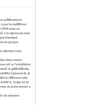
vous prÃ©sentons
s sous la maÃ®trise
 l'IPER avec un
Ã¨s la reprise en main
uper Etendard
ble du groupe
es derniers mois.
t des deux coeurs
x ont vu l'installation
 maniÃ¨re gÃ©nÃ©rale,
llite Syracuse III, et
Ã©e la rÃ©vision des
s ASMP-A, Scalp EG et
onnes du porte-avions a
fin de semaine.