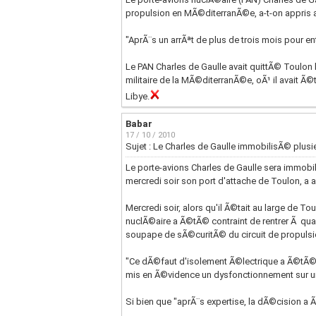
propulsion en MÃ©diterranÃ©e, a-t-on appris a
"AprÃ¨s un arrÃªt de plus de trois mois pour 
Le PAN Charles de Gaulle avait quittÃ© Toulon l
militaire de la MÃ©diterranÃ©e, oÃ¹ il avait Ã
Libye.
Babar
17 / 10 / 2010
Sujet : Le Charles de Gaulle immobilisÃ© plus
Le porte-avions Charles de Gaulle sera immobil
mercredi soir son port d'attache de Toulon, 
Mercredi soir, alors qu'il Ã©tait au large de 
nuclÃ©aire a Ã©tÃ© contraint de rentrer Ã qua
soupape de sÃ©curitÃ© du circuit de propulsion
"Ce dÃ©faut d'isolement Ã©lectrique a Ã©tÃ© tr
mis en Ã©vidence un dysfonctionnement sur 
Si bien que "aprÃ¨s expertise, la dÃ©cision 