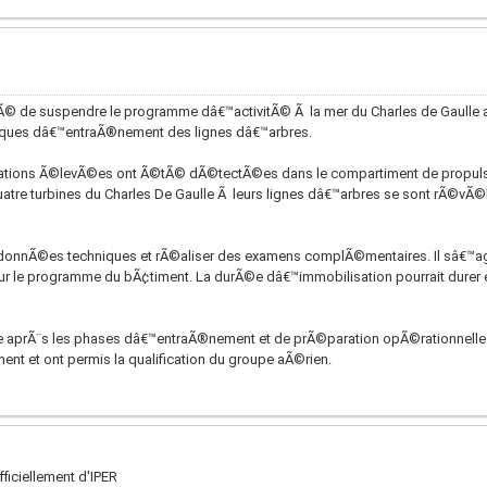
Ã© de suspendre le programme dâ€™activitÃ© Ã la mer du Charles de Gaulle a
ques dâ€™entraÃ®nement des lignes dâ€™arbres.
vibrations Ã©levÃ©es ont Ã©tÃ© dÃ©tectÃ©es dans le compartiment de propul
atre turbines du Charles De Gaulle Ã leurs lignes dâ€™arbres se sont rÃ©v
s donnÃ©es techniques et rÃ©aliser des examens complÃ©mentaires. Il sâ€™ag
 le programme du bÃ¢timent. La durÃ©e dâ€™immobilisation pourrait durer e
ste aprÃ¨s les phases dâ€™entraÃ®nement et de prÃ©paration opÃ©rationnelle 
nt et ont permis la qualification du groupe aÃ©rien.
fficiellement d'IPER