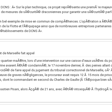
NS : Â« Sur le plan technique, ce projet reprÃ©sente une premiÃ¨re majeur
et de mesures de sÃ©curitÃ© draconiennes pour garantir une sÃ©curitÃ© parfa
un bel exemple de mise en commun de compÃ©tences. L'opÃ©ration a Ã©tÃ
en de la Flotte et l'Ã©quipage ainsi que de nombreuses entreprises partenaires
 Ã©tablissements de DCNS Â».
t de Marseille fait appel
e quartier-maÃ®tre, lors d'une intervention sur une caisse d'eaux usÃ©es du p
marine avaient Ã©tÃ© condamnÃ©, le 17 novembre dernier, Ã des peines allant 
cidÃ© de faire appel du jugement du tribunal correctionnel de Marseille, oÃ¹ Ã
reuve de graves nÃ©gligences, le procureur avait requis 12 Ã 15 mois de prison
rs, dont le commandant en second du Charles de Gaulle (Ã l'Ã©poque bien sÃ
astien Pisani, alors Ã¢gÃ© de 21 ans, avec Ã©tÃ© intoxiquÃ© Ã l'hydrogÃ¨ne