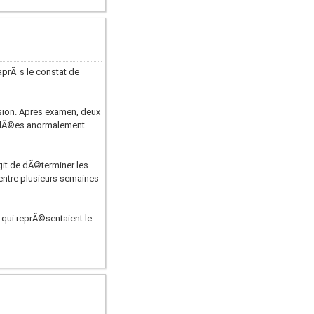
prÃ¨s le constat de
sion. Apres examen, deux
Ã©lÃ©es anormalement
it de dÃ©terminer les
ntre plusieurs semaines
qui reprÃ©sentaient le