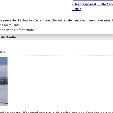
-
Photographies du Porte Avio
Gaulle
à présenter l'actualité d'une unité. Elle est également destinée à présenter l
aits marquants.
sédez des informations.
 de Gaulle
ulle
aulle a appareillÃ© samedi vers 09h00 de Toulon, son port d'attache, pour un