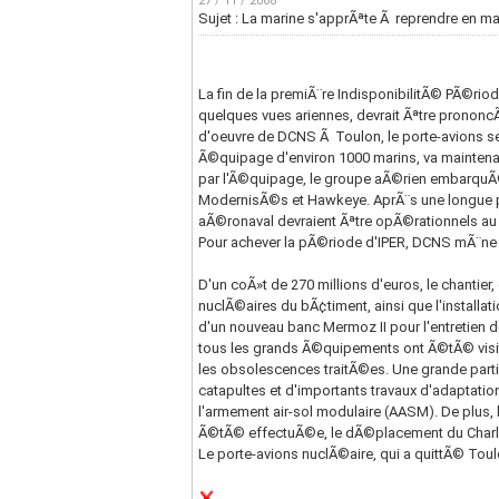
27 / 11 / 2008
Sujet : La marine s'apprÃªte Ã reprendre en m
La fin de la premiÃ¨re IndisponibilitÃ© PÃ©ri
quelques vues ariennes, devrait Ãªtre pronon
d'oeuvre de DCNS Ã Toulon, le porte-avions sera
Ã©quipage d'environ 1000 marins, va maintenan
par l'Ã©quipage, le groupe aÃ©rien embarquÃ©
ModernisÃ©s et Hawkeye. AprÃ¨s une longue pÃ©
aÃ©ronaval devraient Ãªtre opÃ©rationnels au
Pour achever la pÃ©riode d'IPER, DCNS mÃ¨ne u
D'un coÃ»t de 270 millions d'euros, le chantier
nuclÃ©aires du bÃ¢timent, ainsi que l'installat
d'un nouveau banc Mermoz II pour l'entretien
tous les grands Ã©quipements ont Ã©tÃ© visitÃ
les obsolescences traitÃ©es. Une grande part
catapultes et d'importants travaux d'adaptati
l'armement air-sol modulaire (AASM). De plus, 
Ã©tÃ© effectuÃ©e, le dÃ©placement du Charle
Le porte-avions nuclÃ©aire, qui a quittÃ© Toulo