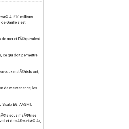
©levÃ© Ã 270 millions
 de Gaulle s'est
 de mer et l'Ã©quivalent
 ce qui doit permettre
uveaux matÃ©riels ont,
on de maintenance, les
, Scalp EG, AASM).
alisÃ©s sous maÃ®trise
ail et de sÃ©curitÃ© Â»,