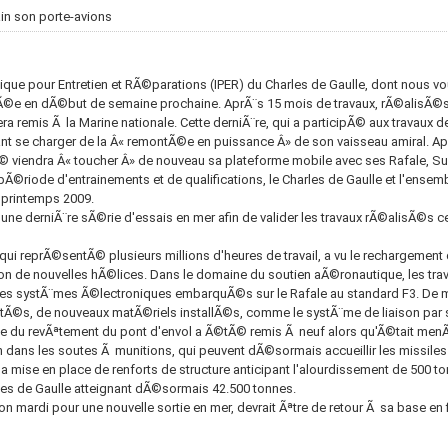
ain son porte-avions
odique pour Entretien et RÃ©parations (IPER) du Charles de Gaulle, dont nous 
cÃ©e en dÃ©but de semaine prochaine. AprÃ¨s 15 mois de travaux, rÃ©alisÃ©
 remis Ã la Marine nationale. Cette derniÃ¨re, qui a participÃ© aux travaux de
t se charger de la Â« remontÃ©e en puissance Â» de son vaisseau amiral. Apr
 viendra Â« toucher Â» de nouveau sa plateforme mobile avec ses Rafale, S
riode d'entrainements et de qualifications, le Charles de Gaulle et l'ensem
 printemps 2009.
ne derniÃ¨re sÃ©rie d'essais en mer afin de valider les travaux rÃ©alisÃ©s c
, qui reprÃ©sentÃ© plusieurs millions d'heures de travail, a vu le rechargemen
ion de nouvelles hÃ©lices. Dans le domaine du soutien aÃ©ronautique, les travau
 des systÃ¨mes Ã©lectroniques embarquÃ©s sur le Rafale au standard F3. De
©s, de nouveaux matÃ©riels installÃ©s, comme le systÃ¨me de liaison par sate
ie du revÃªtement du pont d'envol a Ã©tÃ© remis Ã neuf alors qu'Ã©tait men
on dans les soutes Ã munitions, qui peuvent dÃ©sormais accueillir les missile
la mise en place de renforts de structure anticipant l'alourdissement de 500 t
s de Gaulle atteignant dÃ©sormais 42.500 tonnes.
n mardi pour une nouvelle sortie en mer, devrait Ãªtre de retour Ã sa base en 