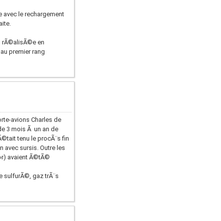
e avec le rechargement
ite.
© rÃ©alisÃ©e en
 au premier rang
orte-avions Charles de
de 3 mois Ã un an de
©tait tenu le procÃ¨s fin
 avec sursis. Outre les
»r) avaient Ã©tÃ©
 sulfurÃ©, gaz trÃ¨s