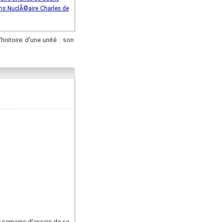
ns NuclÃ©aire Charles de
'histoire d'une unité : son
e semaine d'essais de sa