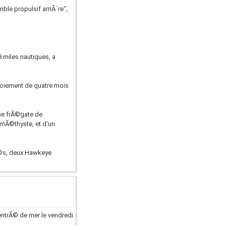
le propulsif arriÃ¨re",
 miles nautiques, a
loiement de quatre mois
ne frÃ©gate de
AmÃ©thyste, et d'un
Ã©s, deux Hawkeye
rentrÃ© de mer le vendredi