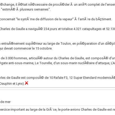
Ã©change, il Ã©tait nÃ©cessaire de procÃ©der Ã un arrÃªt complet de l'ensemb
it "estimÃ© Ã plusieurs semaines".
oncernait "le systÃ¨me de diffusion de la vapeur" Ã l'arriÃ¨re du bÃ¢timent.
arles de Gaulle a naviguÃ© 234 jours et totalise 4.321 catapultages et 52.138
Ã un entraÃ®nement supÃ©rieur au large de Toulon, en prÃ©paration d'un dÃ©p
ui devait commencer le 15 octobre.
s de 3.000 hommes, articulÃ© autour du Charles de Gaulle, est composÃ© d'u
ate anti-sous-marine, Le Tourville, d'un sous-marin nuclÃ©aire d'attaque, L'
les de Gaulle est composÃ© de 10 Rafale F3, 12 Super Etendard modernis
Dauphin et Lynx).
e de mer
ercice important au large de la GrÃ¨ce, le porte-avions Charles de Gaulle est 