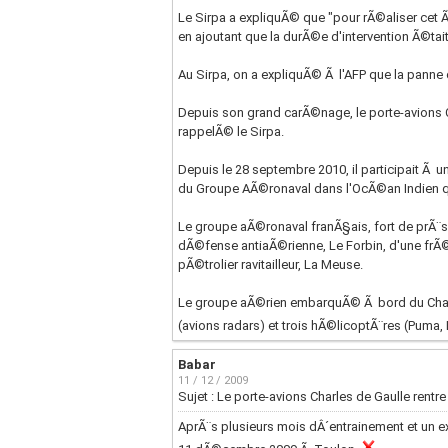
Le Sirpa a expliquÃ© que "pour rÃ©aliser cet 
en ajoutant que la durÃ©e d'intervention Ã©ta
Au Sirpa, on a expliquÃ© Ã l'AFP que la panne c
Depuis son grand carÃ©nage, le porte-avions Ch
rappelÃ© le Sirpa.
Depuis le 28 septembre 2010, il participait 
du Groupe AÃ©ronaval dans l'OcÃ©an Indien q
Le groupe aÃ©ronaval franÃ§ais, fort de prÃ¨
dÃ©fense antiaÃ©rienne, Le Forbin, d'une frÃ©g
pÃ©trolier ravitailleur, La Meuse.
Le groupe aÃ©rien embarquÃ© Ã bord du Char
(avions radars) et trois hÃ©licoptÃ¨res (Puma, 
Babar
11 / 12 / 2009
Sujet : Le porte-avions Charles de Gaulle rentr
AprÃ¨s plusieurs mois dÂ´entrainement et un ex