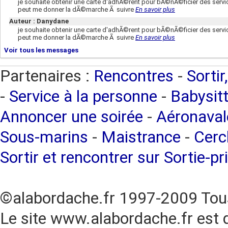
je souhaite obtenir une carte d'adhÃ©rent pour bÃ©nÃ©ficier des servic
peut me donner la dÃ©marche Ã suivre
En savoir plus
Auteur : Danydane
je souhaite obtenir une carte d'adhÃ©rent pour bÃ©nÃ©ficier des servic
peut me donner la dÃ©marche Ã suivre
En savoir plus
Voir tous les messages
Partenaires :
Rencontres
-
Sortir
-
Service à la personne
-
Babysitt
Annoncer une soirée
-
Aéronaval
Sous-marins
-
Maistrance
-
Cercl
Sortir et rencontrer sur Sortie-pr
©alabordache.fr 1997-2009 Tous
Le site www.alabordache.fr est 