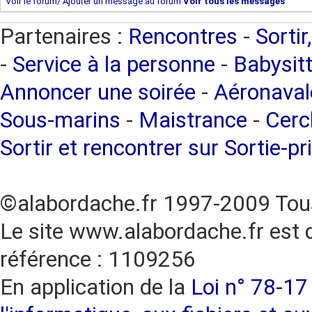
Voir le forum/ Ajouter un message au forum
Voir tous les messages
Partenaires :
Rencontres
-
Sortir
-
Service à la personne
-
Babysitt
Annoncer une soirée
-
Aéronaval
Sous-marins
-
Maistrance
-
Cercl
Sortir et rencontrer sur Sortie-pr
©alabordache.fr 1997-2009 Tous
Le site www.alabordache.fr est 
référence : 1109256
En application de la
Loi n° 78-17 