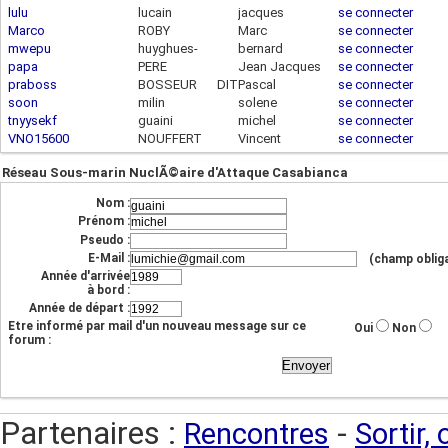
lulu
lucain
jacques
se connecter
Marco
ROBY
Marc
se connecter
mwepu
huyghues-
bernard
se connecter
papa
PERE
Jean Jacques
se connecter
beaufond
praboss
BOSSEUR DIT
Pascal
se connecter
soon
milin
solene
se connecter
TOBY
tnyysekf
guaini
michel
se connecter
VNO15600
NOUFFERT
Vincent
se connecter
Réseau Sous-marin NuclÃ©aire d'Attaque Casabianca
Nom :
Prénom :
Pseudo :
E-Mail :
(champ obliga
Année d'arrivée
à bord :
Année de départ :
Etre informé par mail d'un nouveau message sur ce
Oui
Non
forum :
Partenaires :
-
Rencontres
Sortir,