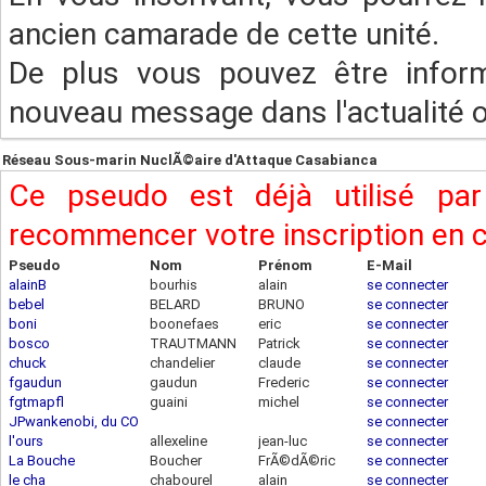
ancien camarade de cette unité.
De plus vous pouvez être infor
nouveau message dans l'actualité ou
Réseau Sous-marin NuclÃ©aire d'Attaque Casabianca
Ce pseudo est déjà utilisé pa
recommencer votre inscription en
Pseudo
Nom
Prénom
E-Mail
alainB
bourhis
alain
se connecter
bebel
BELARD
BRUNO
se connecter
boni
boonefaes
eric
se connecter
bosco
TRAUTMANN
Patrick
se connecter
chuck
chandelier
claude
se connecter
fgaudun
gaudun
Frederic
se connecter
fgtmapfl
guaini
michel
se connecter
JPwankenobi, du CO
se connecter
l'ours
allexeline
jean-luc
se connecter
La Bouche
Boucher
FrÃ©dÃ©ric
se connecter
le cha
chabourel
alain
se connecter