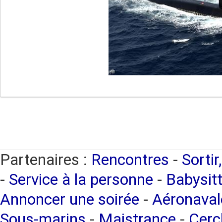
Partenaires :
Rencontres
-
Sortir
-
Service à la personne
-
Babysitt
Annoncer une soirée
-
Aéronaval
Sous-marins
-
Maistrance
-
Cercl