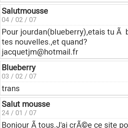
Salutmousse
04 / 02 / 07
Pour jourdan(blueberry),etais tu Ã
tes nouvelles.,et quand?
jacquetjm@hotmail.fr
Blueberry
03 / 02 / 07
trans
Salut mousse
24 / 01 / 07
Bonjour Ã tous.J'ai crÃ©e ce site p