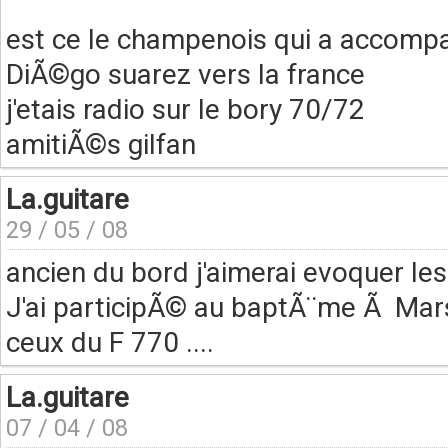
est ce le champenois qui a accom
DiÃ©go suarez vers la france
j'etais radio sur le bory 70/72
amitiÃ©s gilfan
La.guitare
29 / 05 / 08
ancien du bord j'aimerai evoquer le
J'ai participÃ© au baptÃ¨me Ã Marse
ceux du F 770 ....
La.guitare
07 / 04 / 08