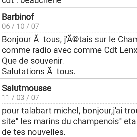
cdt : beauchene
Barbinof
06 / 10 / 07
Bonjour Ã tous, j'Ã©tais sur le C
comme radio avec comme Cdt Len
Que de souvenir.
Salutations Ã tous.
Salutmousse
11 / 03 / 07
pour talabart michel, bonjour,j'ai 
site" les marins du champenois" eta
de tes nouvelles.