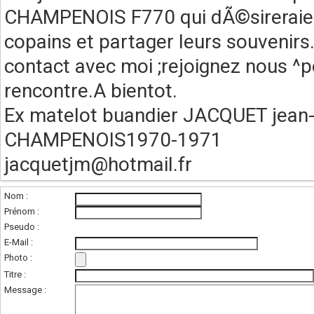
CHAMPENOIS F770 qui dÃ©sireraient
copains et partager leurs souvenir
contact avec moi ;rejoignez nous ^p
rencontre.A bientot.
Ex matelot buandier JACQUET jean
CHAMPENOIS1970-1971
jacquetjm@hotmail.fr
Nom :
Prénom :
Pseudo :
E-Mail :
Photo :
(photo de l'unité
Titre :
Message :