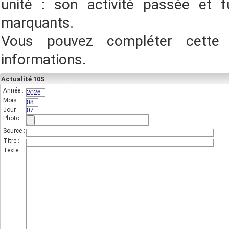
unité : son activité passée et f
marquants.
Vous pouvez compléter cette
informations.
Actualité 10S
Année :
(champs indispensable,sur 4 chiffres)
Mois :
(sur 2 chiffres)
Jour :
(sur 2 chiffres)
Photo :
(photo de l'unité)
Source :
Titre :
Texte :