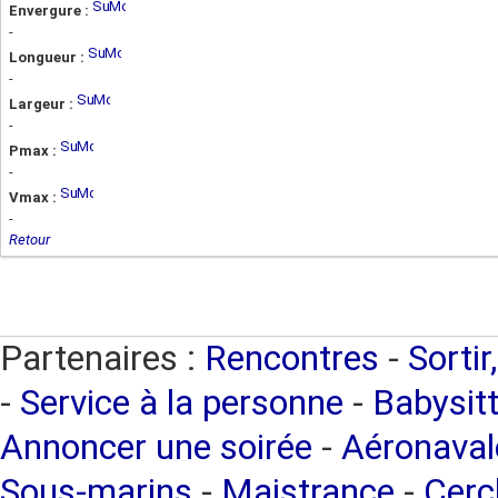
Envergure :
-
Longueur :
-
Largeur :
-
Pmax :
-
Vmax :
-
Retour
Partenaires :
Rencontres
-
Sortir
-
Service à la personne
-
Babysitt
Annoncer une soirée
-
Aéronaval
Sous-marins
-
Maistrance
-
Cercl