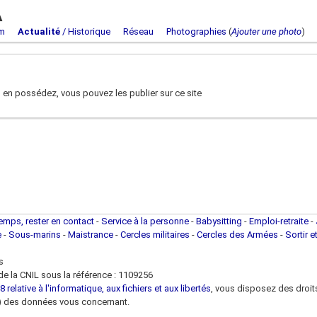
A
m
Actualité
/ Historique
Réseau
Photographies
(
Ajouter une photo
 en possédez, vous pouvez les publier sur ce site
temps, rester en contact
-
Service à la personne
-
Babysitting
-
Emploi-retraite
-
e
-
Sous-marins
-
Maistrance
-
Cercles militaires
-
Cercles des Armées
-
Sortir e
s
e la CNIL sous la référence : 1109256
 relative à l'informatique, aux fichiers et aux libertés
, vous disposez des droits 
 loi) des données vous concernant.