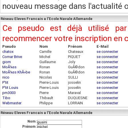
nouveau message dans l'actualité ou
Réseau Eleves Francais a l'Ecole Navale Allemande
Ce pseudo est déjà utilisé pa
recommencer votre inscription en
Pseudo
Nom
Prénom
E-Mail
chatox
Camille
Chateaux
se connecter
Comar Brive
Michel
PIQUET
se connecter
giom
Guillaume
Joly
se connecter
MoÃ¼ss
Ronan
GuÃ©don
se connecter
MoÃ¼ss KhÃ»be
Ronan
GuÃ©don
se connecter
nico
Nicolas
SULLI
se connecter
P'tit
Pierre-Louis
josselin
se connecter
P'tit Louis
Pierre-Louis
josselin
se connecter
pm3003
Pierre
Maraval
se connecter
Tibo
Thibault
DUQUESNE
se connecter
Webmaster
Philippe
LORRAIN
se connecter
Réseau Eleves Francais a l'Ecole Navale Allemande
Nom :
Prénom :