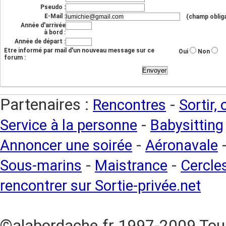
Pseudo :
E-Mail :
(champ obliga
Année d'arrivée
à bord :
Année de départ :
Etre informé par mail d'un nouveau message sur ce
Oui
Non
forum :
Partenaires :
-
Rencontres
Sortir,
-
Service à la personne
Babysitting
-
Annoncer une soirée
Aéronavale
-
-
Sous-marins
Maistrance
Cercles
rencontrer sur Sortie-privée.net
©alabordache.fr 1997-2009 Tous