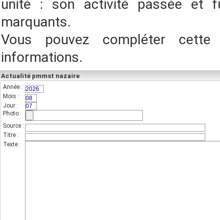
unité : son activité passée et f
marquants.
Vous pouvez compléter cette
informations.
Actualité pmmst nazaire
Année :
(champs indispensable,sur 4 chiffres)
Mois :
(sur 2 chiffres)
Jour :
(sur 2 chiffres)
Photo :
(photo de l'unité)
Source :
Titre :
Texte :