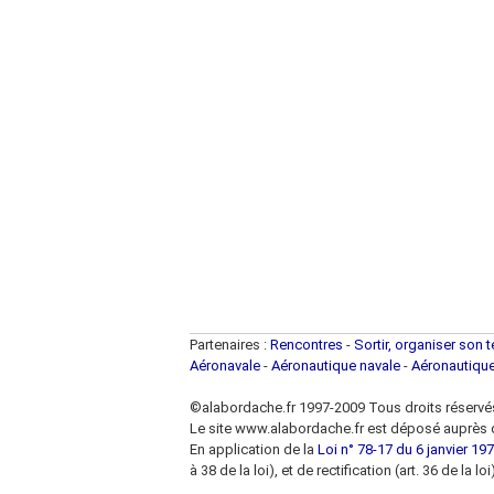
Partenaires :
Rencontres
-
Sortir, organiser son 
Aéronavale
-
Aéronautique navale
-
Aéronautiqu
©alabordache.fr 1997-2009 Tous droits réservé
Le site www.alabordache.fr est déposé auprès d
En application de la
Loi n° 78-17 du 6 janvier 1978
à 38 de la loi), et de rectification (art. 36 de la