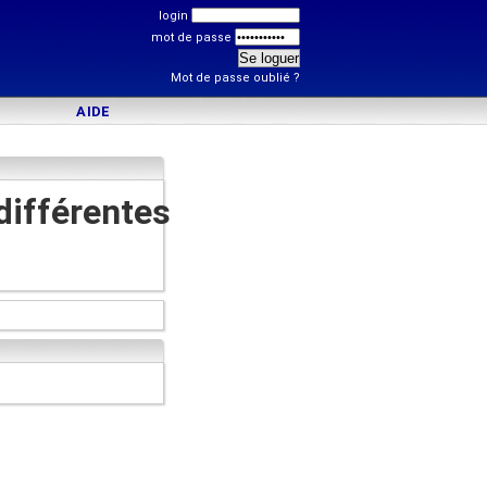
login
mot de passe
Mot de passe oublié ?
AIDE
différentes