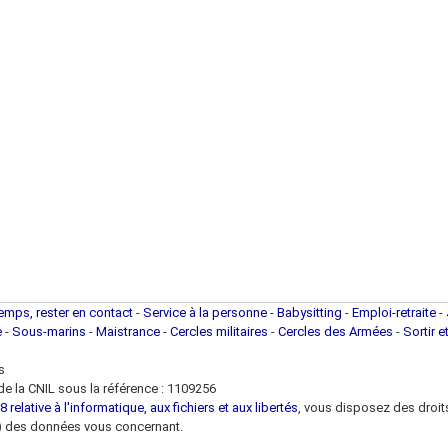
temps, rester en contact
-
Service à la personne
-
Babysitting
-
Emploi-retraite
-
e
-
Sous-marins
-
Maistrance
-
Cercles militaires
-
Cercles des Armées
-
Sortir e
s
e la CNIL sous la référence : 1109256
 relative à l'informatique, aux fichiers et aux libertés
, vous disposez des droits 
 loi) des données vous concernant.