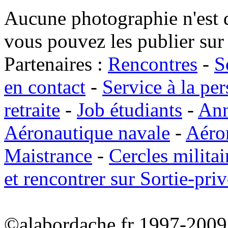
Aucune photographie n'est d
vous pouvez les publier sur 
Partenaires :
Rencontres
-
S
en contact
-
Service à la pe
retraite
-
Job étudiants
-
Ann
Aéronautique navale
-
Aéro
Maistrance
-
Cercles militai
et rencontrer sur Sortie-priv
©alabordache.fr 1997-2009 