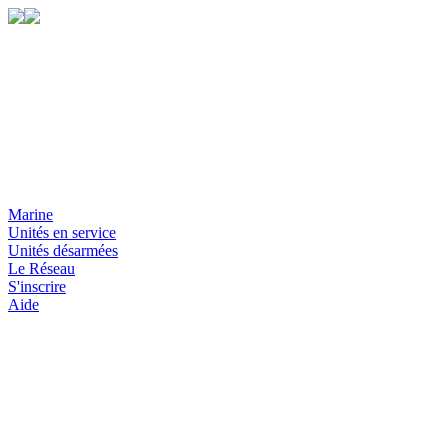
Marine
Unités en service
Unités désarmées
Le Réseau
S'inscrire
Aide