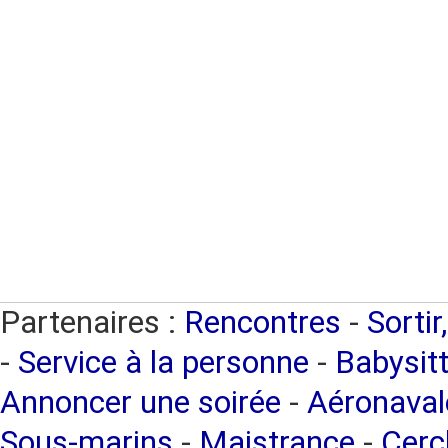
Partenaires :
Rencontres
-
Sortir
-
Service à la personne
-
Babysitt
Annoncer une soirée
-
Aéronaval
Sous-marins
-
Maistrance
-
Cercl