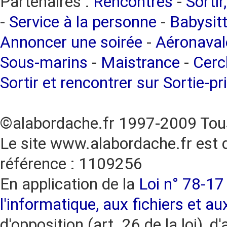
Partenaires :
Rencontres
-
Sortir
-
Service à la personne
-
Babysitt
Annoncer une soirée
-
Aéronaval
Sous-marins
-
Maistrance
-
Cercl
Sortir et rencontrer sur Sortie-pr
©alabordache.fr 1997-2009 Tous
Le site www.alabordache.fr est 
référence : 1109256
En application de la
Loi n° 78-17 
l'informatique, aux fichiers et au
d'opposition (art. 26 de la loi), d'