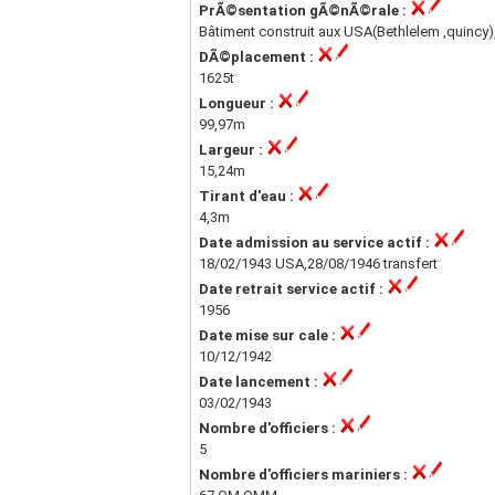
PrÃ©sentation gÃ©nÃ©rale :
Bâtiment construit aux USA(Bethlelem ,quincy),
DÃ©placement :
1625t
Longueur :
99,97m
Largeur :
15,24m
Tirant d'eau :
4,3m
Date admission au service actif :
18/02/1943 USA,28/08/1946 transfert
Date retrait service actif :
1956
Date mise sur cale :
10/12/1942
Date lancement :
03/02/1943
Nombre d'officiers :
5
Nombre d'officiers mariniers :