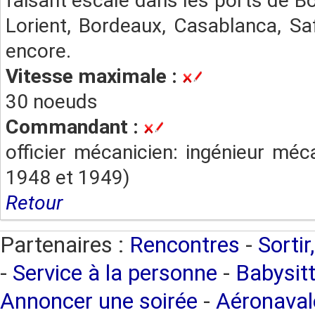
faisant escale dans les ports de B
Lorient, Bordeaux, Casablanca, Saf
encore.
Vitesse maximale :
30 noeuds
Commandant :
officier mécanicien: ingénieur méca
1948 et 1949)
Retour
Partenaires :
Rencontres
-
Sortir
-
Service à la personne
-
Babysitt
Annoncer une soirée
-
Aéronaval