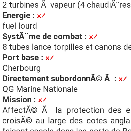
2 turbines Ã vapeur (4 chaudiÃ¨res
Energie :
fuel lourd
SystÃ¨me de combat :
8 tubes lance torpilles et canons
Port base :
Cherbourg
Directement subordonnÃ© Ã :
QG Marine Nationale
Mission :
AffectÃ© Ã la protection des eau
croisÃ© au large des cotes anglai