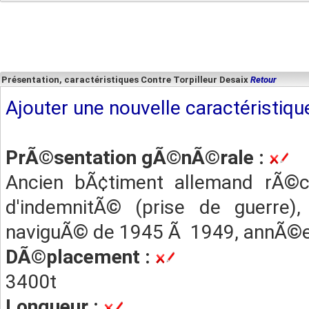
Présentation, caractéristiques Contre Torpilleur Desaix
Retour
Ajouter une nouvelle caractéristiqu
PrÃ©sentation gÃ©nÃ©rale :
Ancien bÃ¢timent allemand rÃ©c
d'indemnitÃ© (prise de guerre),
naviguÃ© de 1945 Ã 1949, annÃ©
DÃ©placement :
3400t
Longueur :