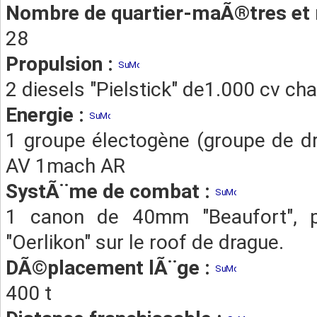
Nombre de quartier-maÃ®tres et 
28
Propulsion :
2 diesels "Pielstick" de1.000 cv ch
Energie :
1 groupe électogène (groupe de d
AV 1mach AR
SystÃ¨me de combat :
1 canon de 40mm "Beaufort", 
"Oerlikon" sur le roof de drague.
DÃ©placement lÃ¨ge :
400 t