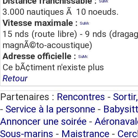
Distance franchissable :
3.000 nautiques Ã 10 noeuds.
Vitesse maximale :
15 nds (route libre) - 9 nds (drag
magnÃ©to-acoustique)
Adresse officielle :
Ce bÃ¢timent n'existe plus
Retour
Partenaires :
Rencontres
-
Sortir
-
Service à la personne
-
Babysitt
Annoncer une soirée
-
Aéronaval
Sous-marins
-
Maistrance
-
Cercl