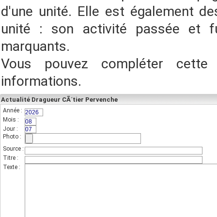
d'une unité. Elle est également des
unité : son activité passée et f
marquants.
Vous pouvez compléter cette
informations.
Actualité Dragueur CÃ´tier Pervenche
Année :
(champs indispensable,sur 4 chiffres)
Mois :
(sur 2 chiffres)
Jour :
(sur 2 chiffres)
Photo :
(photo de l'unité)
Source :
Titre :
Texte :