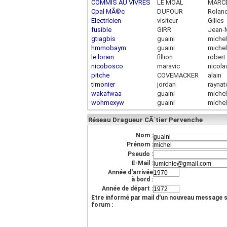
COMMIS AU VIVRES
LE MOAL
MARC
Cpal MÃ©c
DUFOUR
Rolan
Electricien
visiteur
Gilles
fusible
GIRR
Jean-
86.215.21.121
gtiagbis
guaini
michel
hmmobaym
guaini
michel
le lorain
fillion
robert
nicobosco
maravic
nicola
pitche
COVEMACKER
alain
timonier
jordan
raynat
alain
wakafwaa
guaini
michel
wohmexyw
guaini
michel
Réseau Dragueur CÃ´tier Pervenche
Nom :
Prénom :
Pseudo :
E-Mail :
Année d'arrivée
à bord :
Année de départ :
Etre informé par mail d'un nouveau message s
forum :