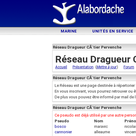
MARINE
UNITÉS EN SERVICE
Réseau Dragueur CÃ´tier Pervenche
Réseau Dragueur 
(
)
Accueil
Présentation
Mettre à jour
Forum
Réseau Dragueur CÃ´tier Pervenche
Le Réseau est une page destinée à répertorier 
En vous inscrivant, vous pourrez retrouver ou 
De plus vous pouvez être informé par mail de 
Réseau Dragueur CÃ´tier Pervenche
Ce pseudo est déjà utilisé par une autre pers
Pseudo
Nom
Prén
bosco
maravic
nicola
cannonier
alleaume
vincen