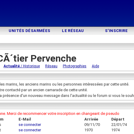
UNITÉS DÉSARMÉES
LE RÉSEAU
S'INSCRIRE
CÃ´tier Pervenche
Actualité
/ Historique
Réseau
Photographies
Aide
les marins, les anciens marins ou les personnes intéressées par cette unité.
être contacté par un ancien camarade de cette unité.
la présence d'un nouveau message dans l'actualité ou le forum si vous le souh
onne. Merci de recommencer votre inscription en changeant de pseudo
om
E-Mail
Arrivée
Départ
s
se connecter
09/11/70
22/01/74
t
se connecter
1970
1974