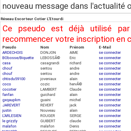
nouveau message dans l'actualité ou
Réseau Escorteur Cotier L'Etourdi
Ce pseudo est déjà utilisé pa
recommencer votre inscription en
Pseudo
Nom
Prénom
E-Mail
ARDECHOIS
DONJON
AIME
se connecter
BObosse/Biquette
LEBOSSÃ©
Eric
se connecter
casa
casagrandi
richard
se connecter
chouf
sentou
andre
se connecter
chouf
sentou
andre
se connecter
chtisdu59100
joveniaux
alain
se connecter
coco
cozic
hervÃ©
se connecter
cocotier
LAMBERT
Claude
se connecter
fanfan
guichard
alain
se connecter
gxqaupkm
guaini
michel
se connecter
JAREVERT
REVERT
jack
se connecter
justin
Nouveau
alain
se connecter
L'ARLESIEN
ROUGER
SERGE
se connecter
le grizzly
GUIBERT
claude
se connecter
malafon
malafon
Denis
se connecter