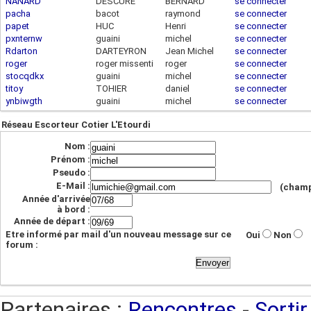
NANARD
DESCURE
BERNARD
se connecter
pacha
bacot
raymond
se connecter
papet
HUC
Henri
se connecter
pxnternw
guaini
michel
se connecter
Rdarton
DARTEYRON
Jean Michel
se connecter
roger
roger missenti
roger
se connecter
stocqdkx
guaini
michel
se connecter
titoy
TOHIER
daniel
se connecter
ynbiwgth
guaini
michel
se connecter
Réseau Escorteur Cotier L'Etourdi
Nom :
Prénom :
Pseudo :
E-Mail :
(champ
Année d'arrivée
à bord :
Année de départ :
Etre informé par mail d'un nouveau message sur ce
Oui
Non
forum :
Partenaires :
Rencontres
-
Sortir