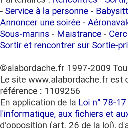
-
Service à la personne
-
Babysitt
Annoncer une soirée
-
Aéronaval
Sous-marins
-
Maistrance
-
Cercl
Sortir et rencontrer sur Sortie-pr
©alabordache.fr 1997-2009 Tous
Le site www.alabordache.fr est 
référence : 1109256
En application de la
Loi n° 78-17 
l'informatique, aux fichiers et au
d'opposition (art. 26 de la loi), d'