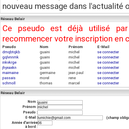
nouveau message dans l'actualité ou
Réseau Belair
Ce pseudo est déjà utilisé pa
recommencer votre inscription en
Pseudo
Nom
Prénom
E-Mail
dmqbtqkb
guaini
michel
se connecter
gqlvnnmk
guaini
michel
se connecter
inkvkrge
guaini
michel
se connecter
jhyxaxkn
guaini
michel
se connecter
maimaine
germaine
jean paul
se connecter
passais
morel
rene
se connecter
schmoll
thomas
marcel
se connecter
Réseau Belair
Nom :
Prénom :
Pseudo :
E-Mail :
(champ obliga
Année d'arrivée
à bord :