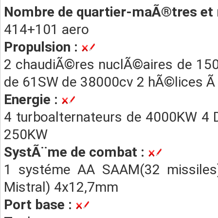
Nombre de quartier-maÃ®tres et 
414+101 aero
Propulsion :
2 chaudiÃ©res nuclÃ©aires de 15
de 61SW de 38000cv 2 hÃ©lices Ã 
Energie :
4 turboalternateurs de 4000KW 4 
250KW
SystÃ¨me de combat :
1 systéme AA SAAM(32 missiles)
Mistral) 4x12,7mm
Port base :