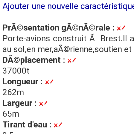
Ajouter une nouvelle caractéristiqu
PrÃ©sentation gÃ©nÃ©rale :
Porte-avions construit Ã Brest.Il a
au sol,en mer,aÃ©rienne,soutien et
DÃ©placement :
37000t
Longueur :
262m
Largeur :
65m
Tirant d'eau :