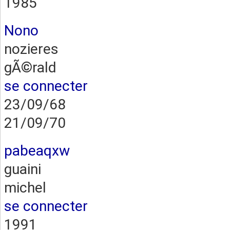
1985
Nono
nozieres
gÃ©rald
se connecter
23/09/68
21/09/70
pabeaqxw
guaini
michel
se connecter
1991