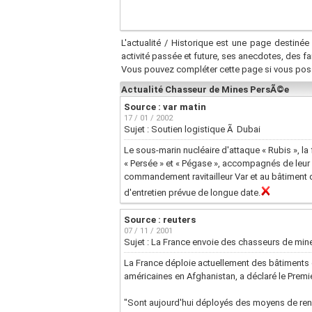
L'actualité / Historique est une page destinée 
activité passée et future, ses anecdotes, des f
Vous pouvez compléter cette page si vous pos
Actualité Chasseur de Mines PersÃ©e
Source : var matin
17 / 01 / 2002
Sujet : Soutien logistique Ã Dubai
Le sous-marin nucléaire d'attaque « Rubis », la 
« Persée » et « Pégase », accompagnés de leur b
commandement ravitailleur Var et au bâtiment 
d'entretien prévue de longue date.
Source : reuters
07 / 11 / 2001
Sujet : La France envoie des chasseurs de min
La France déploie actuellement des bâtiments d
américaines en Afghanistan, a déclaré le Premie
"Sont aujourd'hui déployés des moyens de rens