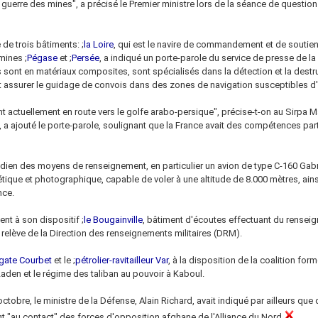
 guerre des mines", a précisé le Premier ministre lors de la séance de question
e trois bâtiments: ;
la Loire
, qui est le navire de commandement et de soutien
mines ;
Pégase
et ;
Persée
, a indiqué un porte-parole du service de presse de la
sont en matériaux composites, sont spécialisés dans la détection et la destr
t assurer le guidage de convois dans des zones de navigation susceptibles d'
t actuellement en route vers le golfe arabo-persique", précise-t-on au Sirpa Mar
a ajouté le porte-parole, soulignant que la France avait des compétences part
ien des moyens de renseignement, en particulier un avion de type C-160 Gabri
ique et photographique, capable de voler à une altitude de 8.000 mètres, ain
nce.
nt à son dispositif ;
le Bougainville
, bâtiment d'écoutes effectuant du rensei
 relève de la Direction des renseignements militaires (DRM).
égate Courbet
et le ;
pétrolier-ravitailleur Var
, à la disposition de la coalition for
aden et le régime des taliban au pouvoir à Kaboul.
ctobre, le ministre de la Défense, Alain Richard, avait indiqué par ailleurs que 
t "au contact" des forces d'opposition afghane de l'Alliance du Nord.