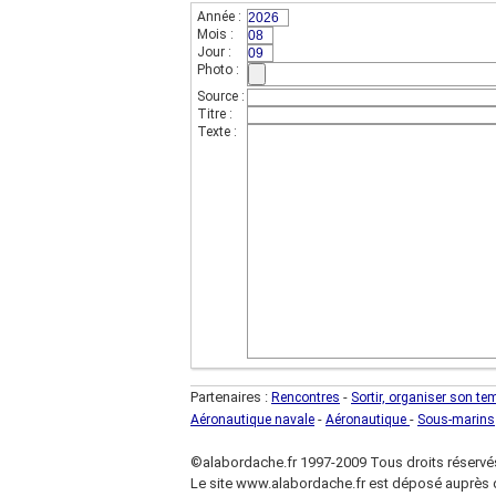
Année :
(champs indispensable,sur 4 chif
Mois :
(sur 2 chiffres)
Jour :
(sur 2 chiffres)
Photo :
Source :
Titre :
Texte :
Partenaires :
-
Rencontres
Sortir, organiser son te
-
-
Aéronautique navale
Aéronautique
Sous-marins
©alabordache.fr 1997-2009 Tous droits réservé
Le site www.alabordache.fr est déposé auprès d