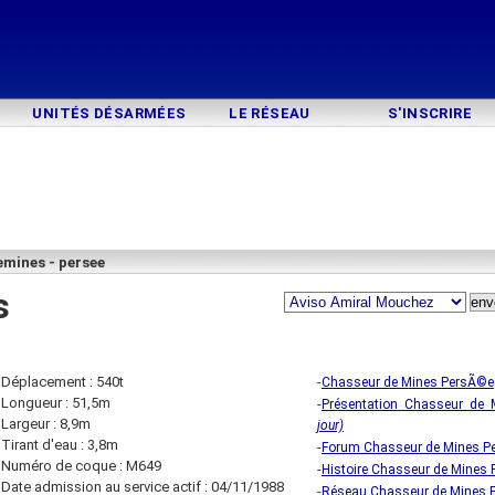
UNITÉS DÉSARMÉES
LE RÉSEAU
S'INSCRIRE
emines - persee
s
Déplacement : 540t
-
Chasseur de Mines PersÃ©e
Longueur : 51,5m
-
Présentation Chasseur de
Largeur : 8,9m
jour)
Tirant d'eau : 3,8m
-
Forum Chasseur de Mines P
Numéro de coque : M649
-
Histoire Chasseur de Mines
Date admission au service actif : 04/11/1988
-
Réseau Chasseur de Mines 