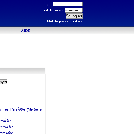
login
mot de passe
Mot de passe oublié ?
AIDE
 Mines PersÃ©e
(Mettre à
ersÃ©e
 PersÃ©e
PersÃ©e