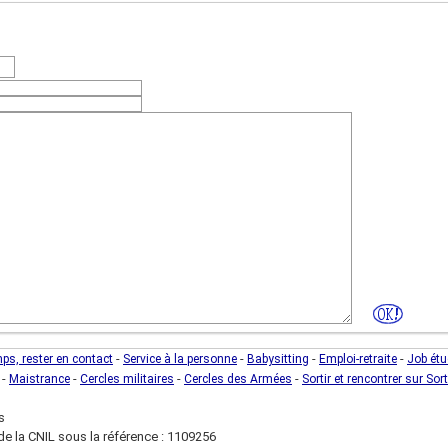
fres)
(photo de l'unité)
-
-
-
-
mps, rester en contact
Service à la personne
Babysitting
Emploi-retraite
Job étu
-
-
-
-
Maistrance
Cercles militaires
Cercles des Armées
Sortir et rencontrer sur Sort
s
e la CNIL sous la référence : 1109256