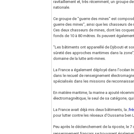
ravitaillement et, très récemment, un groupe de
nationale.
Ce groupe de "guerre des mines" est composé d
guerre des mines", ainsi que les chasseurs de 
Ces deux chasseurs de mines, dont les coques 
fonds de 10 à 80 mètres. Ils peuvent égalemen
"Les bâtiments ont appareillé de Djibouti et son
sûreté des approches maritimes dans la zone", 
domaine de la lutte anti-mines.
La France a également déployé dans l'océan Ind
dans le recueil de renseignement électromagnét
spécialisés dans les missions de reconnaissa
En matière maritime, la marine a ajouté récemme
électromagnétique, le seul de sa catégorie, qui
La France avait déjà mis deux bâtiments, la ;
fr
pour lutter contre les réseaux d'Oussama ben L
Peu après le déclenchement de la riposte, le 7 o
renseignement français se trouvaient égalemen