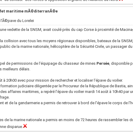
fet maritime mÃ©diterranÃ©e
 l'Ã©pave du Lorelei
avec une vedette de la SNSM, avait coulé près du cap Corse à proximité de Macin
 la collision avec tous les moyens régionaux disponibles, bateaux de la SNSM
public de la marine nationale, hélicoptère de la Sécurité Civile, un passager du 
rappel de permissions de l'équipage du chasseur de mines
Persée
, disponible 
s meilleurs délais.
t à 20h00 avec pour mission de rechercher et localiser l'épave du voilier.
formation judiciaire diligentée par le Procureur de la République de Bastia, ai
des affaires maritimes, a repéré l'épave du voilier mardi 14 août à 10h40 par 
frage.
t et de la gendarmerie a permis de retrouver à bord de l'épave le corps de l
es de la marine nationale a permis en moins de 72 heures de rassembler les 
onne disparue.