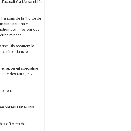
 d'actualité à l'Assemblée
 français de la "Force de
 marine nationale.
uction de mines par des
êtres minées.
ine. "Ils assurent la
iculières dans le
el, appareil spécialisé
si que des Mirage IV
gnement
mée par les Etats-Unis
des officiers de