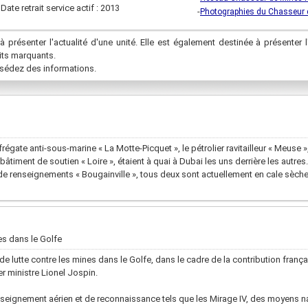
Date retrait service actif : 2013
-
Photographies du Chasseur
à présenter l'actualité d'une unité. Elle est également destinée à présenter l
aits marquants.
sédez des informations.
frégate anti-sous-marine « La Motte-Picquet », le pétrolier ravitailleur « Meuse
âtiment de soutien « Loire », étaient à quai à Dubai les uns derrière les autre
de renseignements « Bougainville », tous deux sont actuellement en cale sèch
es dans le Golfe
e lutte contre les mines dans le Golfe, dans le cadre de la contribution franç
r ministre Lionel Jospin.
eignement aérien et de reconnaissance tels que les Mirage IV, des moyens na