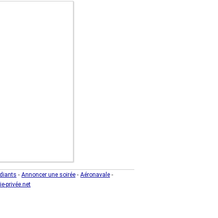
-
-
-
diants
Annoncer une soirée
Aéronavale
ie-privée.net