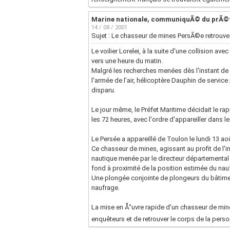
Marine nationale, communiquÃ© du prÃ©
14 / 08 / 2001
Sujet : Le chasseur de mines PersÃ©e retrouve
Le voilier Lorelei, à la suite d'une collision 
vers une heure du matin.
Malgré les recherches menées dès l'instant de
l'armée de l'air, hélicoptère Dauphin de service 
disparu.
Le jour même, le Préfet Maritime décidait le 
les 72 heures, avec l'ordre d'appareiller dans le
Le Persée a appareillé de Toulon le lundi 13 aoû
Ce chasseur de mines, agissant au profit de l'in
nautique menée par le directeur départemental 
fond à proximité de la position estimée du nau
Une plongée conjointe de plongeurs du bâtimen
naufrage.
La mise en Å“uvre rapide d'un chasseur de min
enquêteurs et de retrouver le corps de la pers