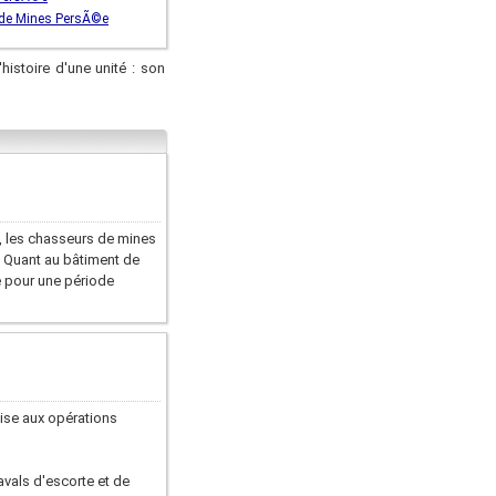
 de Mines PersÃ©e
'histoire d'une unité : son
 », les chasseurs de mines
s. Quant au bâtiment de
e pour une période
aise aux opérations
vals d'escorte et de