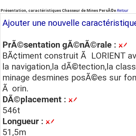
Présentation, caractéristiques Chasseur de Mines PersÃ©e
Retour
Ajouter une nouvelle caractéristiqu
PrÃ©sentation gÃ©nÃ©rale :
BÃ¢timent construit Ã LORIENT av
la navigation,la dÃ©tection,la classi
minage desmines posÃ©es sur fo
Ã orin.
DÃ©placement :
546t
Longueur :
51,5m