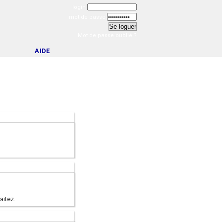
login
mot de passe
Mot de passe oublié ?
AIDE
aitez.