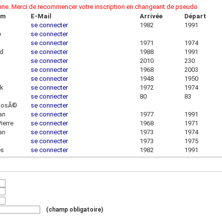
onne. Merci de recommencer votre inscription en changeant de pseudo
om
E-Mail
Arrivée
Départ
se connecter
1982
1991
e
se connecter
se connecter
1971
1974
rd
se connecter
1988
1991
se connecter
2010
230
se connecter
1968
2003
se connecter
1948
1950
ck
se connecter
1972
1974
se connecter
80
83
-josÃ©
se connecter
ian
se connecter
1977
1991
ierre
se connecter
1968
1971
ian
se connecter
1973
1974
se connecter
1973
1975
es
se connecter
1982
1991
(champ obligatoire)