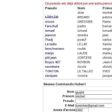
Ce pseudo est déjà utilisé par une autre pers
Pseudo
Nom
Prén
drier
michel
bÃ©bÃ©
BREARD
patric
crocro
GRESSIER
Pierre
Farschull
pedro
berna
ismael
ismael
ismael
jeannot
zminka
jean
l'hadj
poeuf
carlos
Le radio
LE LAY
Yanni
leon/mecano
roulet
serge
marijo
LAUDE
marie
ptit jean
CORTESE
christ
Royco 407
ROYBON
Jean-P
secretaire
nicola
christ
TONTON
LE TALLEC
YVES
zacques
cosma
jacqu
Réseau Commando Hubert
Nom :
Prénom :
Pseudo :
E-Mail :
Année d'arrivée