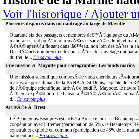
Voir l'hisrorique / Ajouter 
Plusieurs disparus dans un naufrage au large de Mayotte
Quarante six des passagers et membres dâ€™Ã©quipage du Al-Mo
mahoraises, ont pu Ãªtre retrouvÃ©es et sauvÃ©es lundi et mard
Ã©tÃ© aperÃ§u flottant dans lâ€™eau, non loin des cÃ´tes, a a
Des dÃ©bris nombreux et des brassiÃ¨res de sauvetage ont par ai
du fret, le...
En savoir plus
Une mission Ã Mayotte pour cartographier Les fonds marins
Une mission scientifique composÃ©e vingt chercheurs sÃ©journe 
marins, a appris dimanche la PANA Ã St Denis, capitale de la RÃ
de l`Ã©quipe scientifique, arrivÃ©e jeudi Ã Mayoote, le navir
Ã bien l`expÃ©dition. Le bateau a Ã©tÃ© Ã©quipÃ© en matÃ©riel
d...
En savoir plus
ArrivÃ©e Ã Brest
Le Beautemps-Beauprès est arrivé à Brest ce jour. Le Beautemps-Be
coopération avec l'Ifremer (participation de 5%), le Beautemps-B
construit et exploité en commun (participation de 45% de la mari
bâtiment océ...
En savoir plus