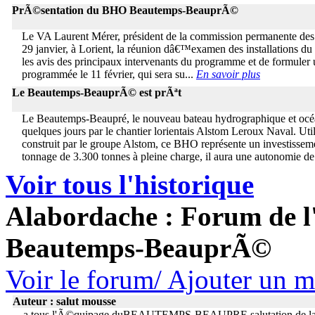
PrÃ©sentation du BHO Beautemps-BeauprÃ©
Le VA Laurent Mérer, président de la commission permanente des 
29 janvier, à Lorient, la réunion dâ€™examen des installations d
les avis des principaux intervenants du programme et de formuler u
programmée le 11 février, qui sera su...
En savoir plus
Le Beautemps-BeauprÃ© est prÃªt
Le Beautemps-Beaupré, le nouveau bateau hydrographique et océa
quelques jours par le chantier lorientais Alstom Leroux Naval. Util
construit par le groupe Alstom, ce BHO représente un investissem
tonnage de 3.300 tonnes à pleine charge, il aura une autonomie de
Voir tous l'historique
Alabordache : Forum de l'
Beautemps-BeauprÃ©
Voir le forum/ Ajouter un 
Auteur : salut mousse
a tous l'Ã©quipage duBEAUTEMPS-BEAUPRE salutation de la p