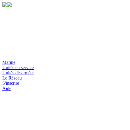
Marine
Unités en service
Unités désarmées
Le Réseau
S'inscrire
Aide