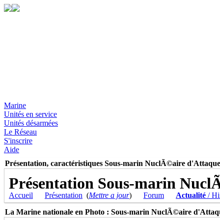
Marine
Unités en service
Unités désarmées
Le Réseau
S'inscrire
Aide
Présentation, caractéristiques Sous-marin NuclÃ©aire d'Attaq
Présentation Sous-marin Nucl
Accueil
Présentation
(
Mettre a jour
)
Forum
Actualité
/ Hi
La Marine nationale en Photo : Sous-marin NuclÃ©aire d'Att