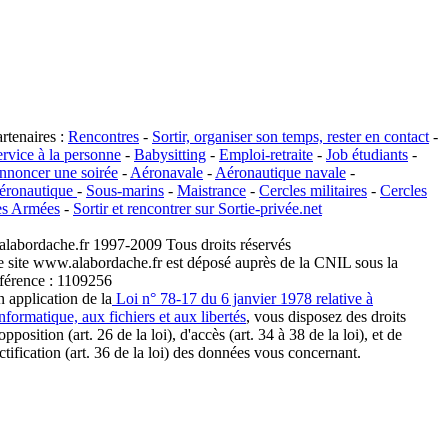
rtenaires :
Rencontres
-
Sortir, organiser son temps, rester en contact
-
rvice à la personne
-
Babysitting
-
Emploi-retraite
-
Job étudiants
-
nnoncer une soirée
-
Aéronavale
-
Aéronautique navale
-
éronautique
-
Sous-marins
-
Maistrance
-
Cercles militaires
-
Cercles
es Armées
-
Sortir et rencontrer sur Sortie-privée.net
alabordache.fr 1997-2009 Tous droits réservés
e site www.alabordache.fr est déposé auprès de la CNIL sous la
éférence : 1109256
 application de la
Loi n° 78-17 du 6 janvier 1978 relative à
informatique, aux fichiers et aux libertés
, vous disposez des droits
opposition (art. 26 de la loi), d'accès (art. 34 à 38 de la loi), et de
ctification (art. 36 de la loi) des données vous concernant.