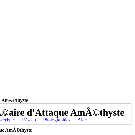
ue AmÃ©thyste
Ã©aire d'Attaque AmÃ©thyste
storique
Réseau
Photographies
Aide
aque AmÃ©thyste