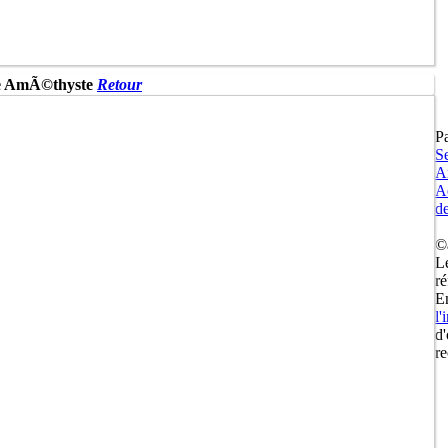
que AmÃ©thyste
Retour
Pa
Se
A
A
d
©
L
r
En
l'
d'
re