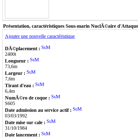
Présentation, caractéristiques Sous-marin NuclÃ©aire d'Atta
Ajouter une nouvelle caractéristique
DÃ©placement :
2400t
Longueur :
73,6m
Largeur :
7,6m
Tirant d'eau :
6,4m
NumÃ©ro de coque :
S605
Date admission au service actif :
03/03/1992
Date mise sur cale :
31/10/1984
Date lancement :