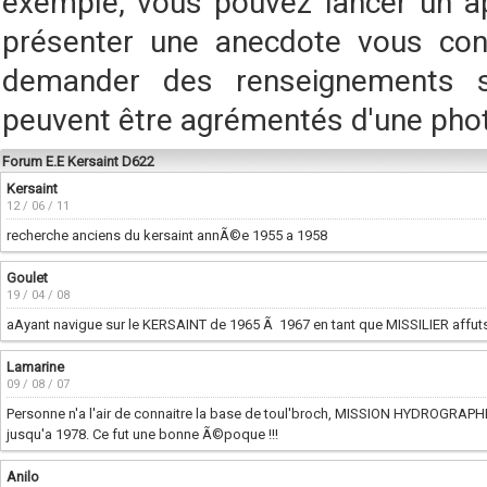
exemple, vous pouvez lancer un a
présenter une anecdote vous conc
demander des renseignements s
peuvent être agrémentés d'une pho
Forum E.E Kersaint D622
Kersaint
12 / 06 / 11
recherche anciens du kersaint annÃ©e 1955 a 1958
Goulet
19 / 04 / 08
aAyant navigue sur le KERSAINT de 1965 Ã 1967 en tant que MISSILIER affuts
Lamarine
09 / 08 / 07
Personne n'a l'air de connaitre la base de toul'broch, MISSION HYDROGRAP
jusqu'a 1978. Ce fut une bonne Ã©poque !!!
Anilo