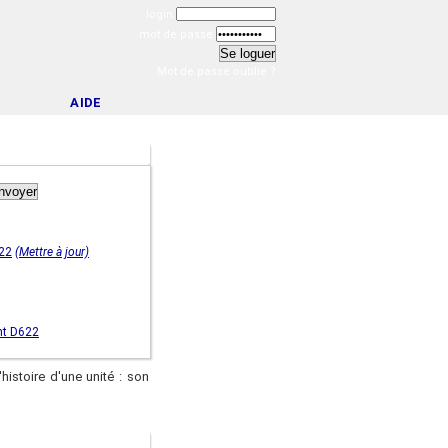
login
mot de passe
Mot de passe oublié ?
AIDE
622
(Mettre à jour)
nt D622
'histoire d'une unité : son