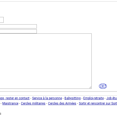
fres)
(photo de l'unité)
-
-
-
-
mps, rester en contact
Service à la personne
Babysitting
Emploi-retraite
Job étu
-
-
-
-
Maistrance
Cercles militaires
Cercles des Armées
Sortir et rencontrer sur Sort
s