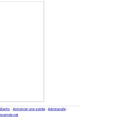
-
-
-
diants
Annoncer une soirée
Aéronavale
ie-privée.net