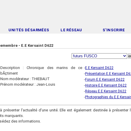
UNITÉS DÉSARMÉES
LE RÉSEAU
S'INSCRIRE
emembre - E.E Kersaint D622
Description : Chronique des marins de ce
-
E.E Kersaint D622
bÃ¢timent
-
Présentation E.E Kersaint D
Nom modérateur : THIEBAUT
-
Forum E.E Kersaint D622
Prénom modérateur : Jean-Louis
-
Histoire E.E Kersaint D622
-
Réseau E.E Kersaint D622
-
Photographies du E.E Kersai
à présenter l'actualité d'une unité. Elle est également destinée à présenter l
aits marquants.
sédez des informations.