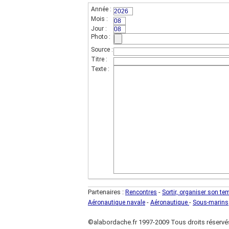
Année :
(champs indispensable,sur 4 chif
Mois :
(sur 2 chiffres)
Jour :
(sur 2 chiffres)
Photo :
Source :
Titre :
Texte :
Partenaires :
-
Rencontres
Sortir, organiser son te
-
-
Aéronautique navale
Aéronautique
Sous-marins
©alabordache.fr 1997-2009 Tous droits réservé