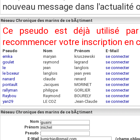
nouveau message dans l'actualité ou
Réseau Chronique des marins de ce bÃ¢timent
Ce pseudo est déjà utilisé pa
recommencer votre inscription en
Pseudo
Nom
Prénom
E-Mail
emka
maryan
kruszewski
se connecter
goulet
raymond
legrand
se connecter
le
jean
langlois
se connecter
le boxeur
langlois
jean yves
se connecter
nanard
claude
renard
se connecter
pontault
Jacques
MORINET
se connecter
rallyman
philippe
GORLIER
se connecter
Raybou
Raymond
BOURELY
se connecter
yan29
LE COZ
Jean-Claude
se connecter
Réseau Chronique des marins de ce bÃ¢timent
Nom :
Prénom :
Pseudo :
E-Mail :
(champ obliga