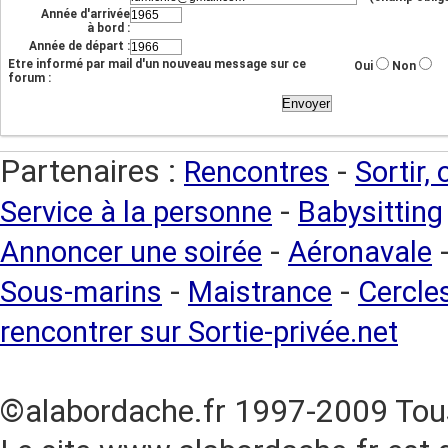
Année d'arrivée
à bord :
Année de départ :
Etre informé par mail d'un nouveau message sur ce
Oui
Non
forum :
Partenaires :
-
Rencontres
Sortir,
-
Service à la personne
Babysitting
-
Annoncer une soirée
Aéronavale
-
-
Sous-marins
Maistrance
Cercles
rencontrer sur Sortie-privée.net
©alabordache.fr 1997-2009 Tous