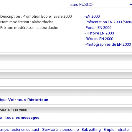
Description : Promotion Ecole navale 2000
-
EN 2000
Nom modérateur : alabordache
-
Présentation EN 2000
(Mettr
Prénom modérateur : alabordache
-
Forum EN 2000
-
Histoire EN 2000
-
Réseau EN 2000
-
Photographies du EN 2000
rique
Voir tous l'historique
onale : EN 2000
oir tous les messages
temps, rester en contact
-
Service à la personne
-
Babysitting
-
Emploi-retraite
-