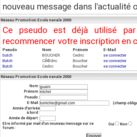
nouveau message dans l'actualité ou
Réseau Promotion Ecole navale 2000
Ce pseudo est déjà utilisé pa
recommencer votre inscription en
Pseudo
Nom
Prénom
E-Mail
butch
BOUCHER
Cedric
se connecter
Butch
CÃ©dric
Boucher
se connecter
Butch
Cedric
Boucher
se connecter
Réseau Promotion Ecole navale 2000
Nom :
Prénom :
Pseudo :
E-Mail :
(champ obliga
Année d'arrivée
à bord :
Année de départ :
Etre informé par mail d'un nouveau message sur ce
Oui
Non
forum :