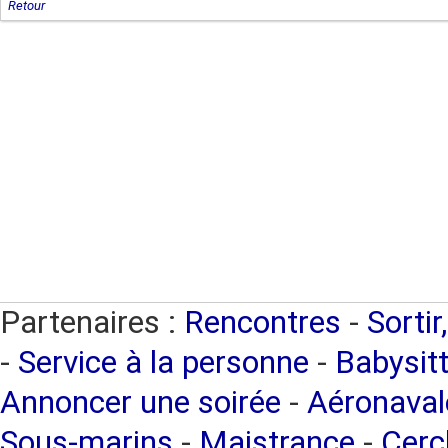
Retour
Partenaires :
Rencontres
-
Sortir
-
Service à la personne
-
Babysitt
Annoncer une soirée
-
Aéronaval
Sous-marins
-
Maistrance
-
Cercl