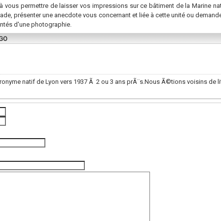
à vous permettre de laisser vos impressions sur ce bâtiment de la Marine na
rade, présenter une anecdote vous concernant et liée à cette unité ou demand
ntés d'une photographie.
EGO
tronyme natif de Lyon vers 1937 Ã 2 ou 3 ans prÃ¨s.Nous Ã©tions voisins de 
(photo de l'unité)