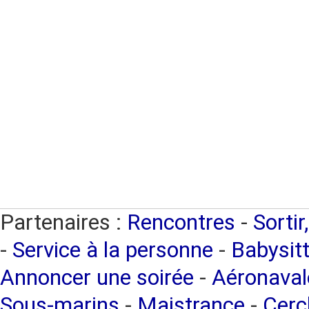
Partenaires :
Rencontres
-
Sortir
-
Service à la personne
-
Babysitt
Annoncer une soirée
-
Aéronaval
Sous-marins
-
Maistrance
-
Cercl