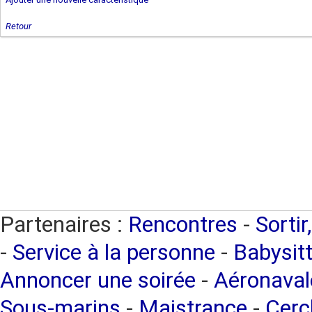
Retour
Partenaires :
Rencontres
-
Sortir
-
Service à la personne
-
Babysitt
Annoncer une soirée
-
Aéronaval
Sous-marins
-
Maistrance
-
Cercl