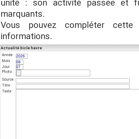
unité : son activité passée et f
marquants.
Vous pouvez compléter cette
informations.
Actualité bicle havre
Année :
(champs indispensable,sur 4 chiffres)
Mois :
(sur 2 chiffres)
Jour :
(sur 2 chiffres)
Photo :
(photo de l'unité)
Source :
Titre :
Texte :